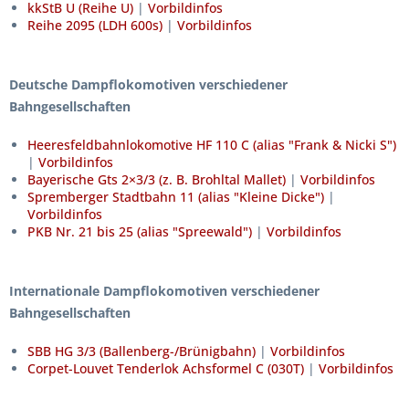
kkStB U (Reihe U)
|
Vorbildinfos
Reihe 2095 (LDH 600s)
|
Vorbildinfos
Deutsche Dampflokomotiven verschiedener
Bahngesellschaften
Heeresfeldbahnlokomotive HF 110 C (alias "Frank & Nicki S")
|
Vorbildinfos
Bayerische Gts 2×3/3 (z. B. Brohltal Mallet)
|
Vorbildinfos
Spremberger Stadtbahn 11 (alias "Kleine Dicke")
|
Vorbildinfos
PKB Nr. 21 bis 25 (alias "Spreewald")
|
Vorbildinfos
Internationale Dampflokomotiven verschiedener
Bahngesellschaften
SBB HG 3/3 (Ballenberg-/Brünigbahn)
|
Vorbildinfos
Corpet-Louvet Tenderlok Achsformel C (030T)
|
Vorbildinfos