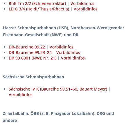
RhB Tm 2/2 (Schienentraktor)
|
Vorbildinfos
LD G 3/4 (Heidi/Thusis/Rhaetia)
|
Vorbildinfos
Harzer Schmalspurbahnen (HSB),
Nordhausen-Wernigeroder
Eisenbahn-Gesellschaft (NWE) und DR
DR-Baureihe 99.22
|
Vorbildinfos
DR-Baureihe 99.23–24
|
Vorbildinfos
DR 99 6001 (NWE Nr. 21)
|
Vorbildinfos
Sächsische Schmalspurbahnen
Sächsische IV K (Baureihe 99.51–60, Bauart Meyer)
|
Vorbildinfos
Zillertalbahn
, ÖBB (z. B. Pinzgauer Lokalbahn), DRG und
andere