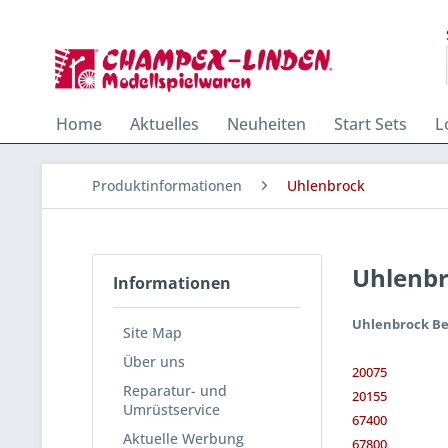
Home
Aktuelles
Neuheiten
Start Sets
L
Produktinformationen
Uhlenbrock
Uhlenb
Informationen
Uhlenbrock B
Site Map
Über uns
20075
Reparatur- und
20155
Umrüstservice
67400
Aktuelle Werbung
67800