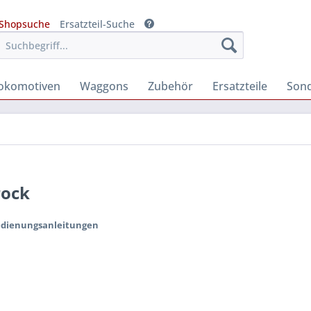
Shopsuche
Ersatzteil-Suche
okomotiven
Waggons
Zubehör
Ersatzteile
Son
rock
edienungsanleitungen