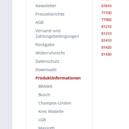
Newsletter
67810
77100
Presseberichte
77500
AGB
81210
Versand und
81310
Zahlungsbedingungen
81410
Rückgabe
81420
Widerrufsrecht
81430
Datenschutz
Downloads
Produktinformationen
BRAWA
Busch
Champex-Linden
Kres Modelle
LGB
Massoth