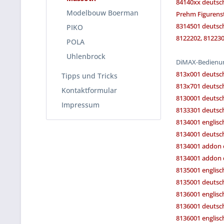
84140xx deutsch
Modelbouw Boerman
Prehm Figurens
8314501 deutsch
PIKO
8122202, 812230
POLA
Uhlenbrock
DiMAX-Bedienun
813x001 deutsch
Tipps und Tricks
813x701 deutsch
Kontaktformular
8130001 deutsch
Impressum
8133301 deutsch
8134001 englisc
8134001 deutsc
8134001 addon 
8134001 addon 
8135001 englisc
8135001 deutsc
8136001 englisc
8136001 deutsc
8136001 englisc