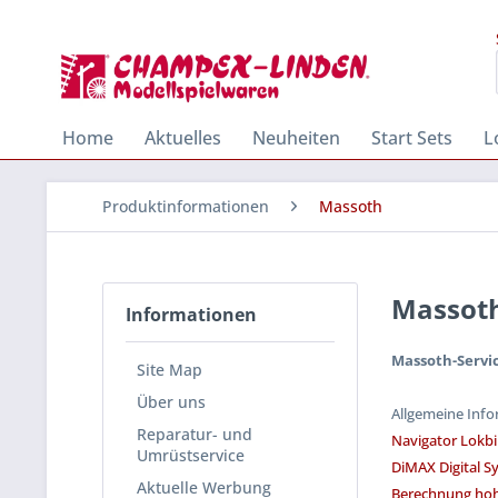
Home
Aktuelles
Neuheiten
Start Sets
L
Produktinformationen
Massoth
Massot
Informationen
Massoth-Servi
Site Map
Über uns
Allgemeine Inf
Reparatur- und
Navigator Lokbi
Umrüstservice
DiMAX Digital S
Aktuelle Werbung
Berechnung hoh