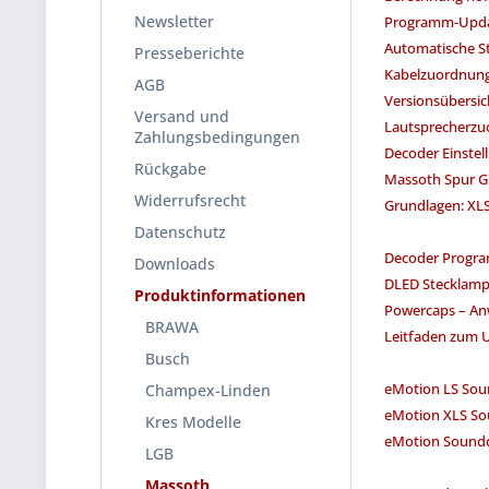
Newsletter
Programm-Upda
Automatische S
Presseberichte
Kabelzuordnung
AGB
Versionsübersic
Versand und
Lautsprecherz
Zahlungsbedingungen
Decoder Einstel
Rückgabe
Massoth Spur G 
Widerrufsrecht
Grundlagen: XLS
Datenschutz
Decoder Progr
Downloads
DLED Stecklamp
Produktinformationen
Powercaps – A
BRAWA
Leitfaden zum 
Busch
eMotion LS So
Champex-Linden
eMotion XLS S
Kres Modelle
eMotion Sound
LGB
Massoth