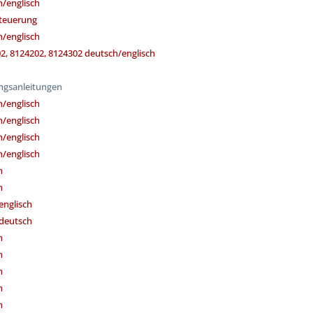
/englisch
teuerung
/englisch
2, 8124202, 8124302 deutsch/englisch
gsanleitungen
/englisch
/englisch
/englisch
/englisch
h
h
englisch
deutsch
h
h
h
h
h