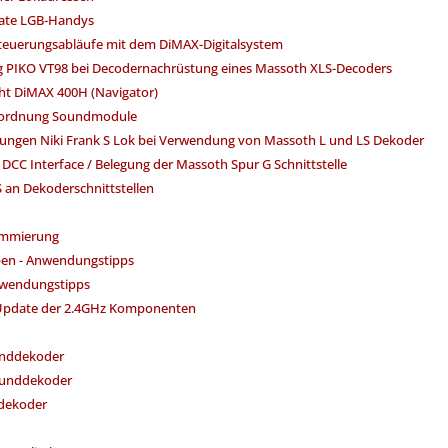
te LGB-Handys
teuerungsabläufe mit dem DiMAX-Digitalsystem
 PIKO VT98 bei Decodernachrüstung eines Massoth XLS-Decoders
ht DiMAX 400H (Navigator)
uordnung Soundmodule
lungen Niki Frank S Lok bei Verwendung von Massoth L und LS Dekoder
DCC Interface / Belegung der Massoth Spur G Schnittstelle
 an Dekoderschnittstellen
ammierung
en - Anwendungstipps
nwendungstipps
Update der 2.4GHz Komponenten
unddekoder
ounddekoder
dekoder