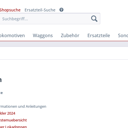
Shopsuche
Ersatzteil-Suche
okomotiven
Waggons
Zubehör
Ersatzteile
Son
h
ce
ormationen und Anleitungen
lder 2024
ystemuebersicht
er Lokadressen