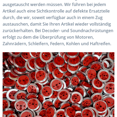
ausgetauscht werden müssen. Wir führen bei jedem
Artikel auch eine Sichtkontrolle auf defekte Ersatzteile
durch, die wir, soweit verfügbar auch in einem Zug
austauschen, damit Sie Ihren Artikel wieder vollständig
zurückerhalten. Bei Decoder- und Soundnachrüstungen
erfolgt zu dem die Überprüfung von Motoren,
Zahnrädern, Schleifern, Federn, Kohlen und Haftreifen.