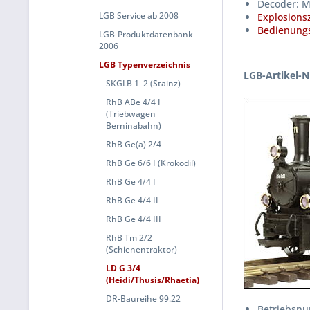
Decoder: M
LGB Service ab 2008
Explosions
Bedienungs
LGB-Produktdatenbank
2006
LGB Typenverzeichnis
LGB-Artikel-N
SKGLB 1–2 (Stainz)
RhB ABe 4/4 I
(Triebwagen
Berninabahn)
RhB Ge(a) 2/4
RhB Ge 6/6 I (Krokodil)
RhB Ge 4/4 I
RhB Ge 4/4 II
RhB Ge 4/4 III
RhB Tm 2/2
(Schienentraktor)
LD G 3/4
(Heidi/Thusis/Rhaetia)
DR-Baureihe 99.22
Betriebsnu