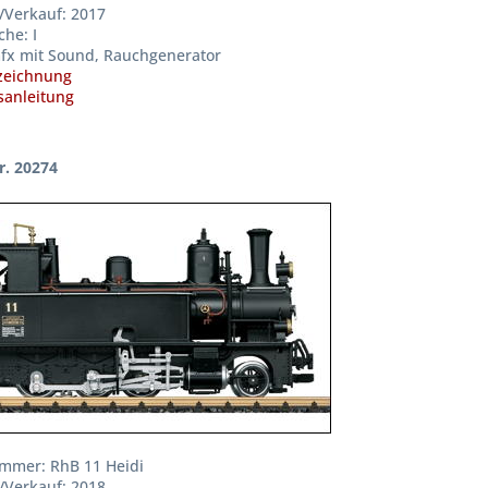
/Verkauf: 2017
he: I
fx mit Sound, Rauchgenerator
zeichnung
anleitung
r. 20274
mmer: RhB 11 Heidi
/Verkauf: 2018