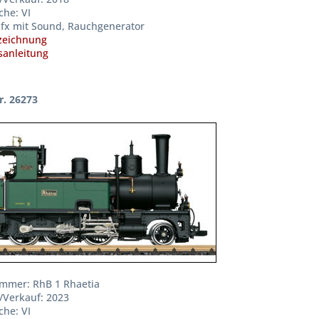
che: VI
fx mit Sound, Rauchgenerator
zeichnung
anleitung
r. 26273
mmer: RhB 1 Rhaetia
/Verkauf: 2023
che: VI