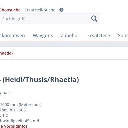
Shopsuche
Ersatzteil-Suche
okomotiven
Waggons
Zubehör
Ersatzteile
Son
haetia)
 (Heidi/Thusis/Rhaetia)
ginals
 1000 mm (Meterspur)
 1889 bis 1908
: 1’C
hwindigkeit: 45 km/h
e Vorbildinfos