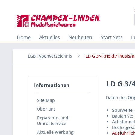
Home
Aktuelles
Neuheiten
Start Sets
L
LGB Typenverzeichnis
LD G 3/4 (Heidi/Thusis/R
LD G 3/4
Informationen
Daten des Ori
Site Map
Über uns
Spurweite:
Baujahr/e:
Reparatur- und
Achsformel
Umrüstservice
Höchstgesc
Aktuelle Werbung
Ausführlich