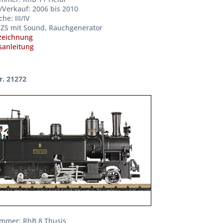
/Verkauf: 2006 bis 2010
he: III/IV
ZS mit Sound, Rauchgenerator
zeichnung
anleitung
r. 21272
mmer: RhB 8 Thusis