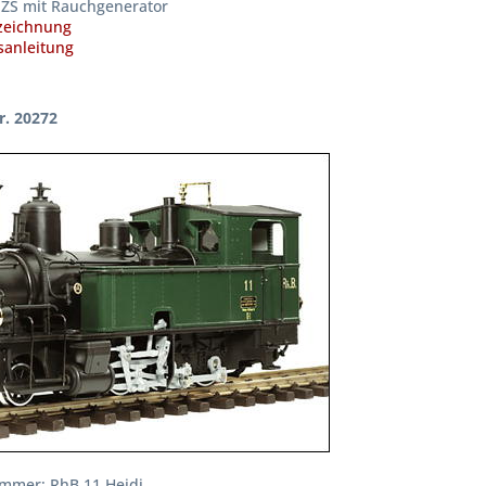
ZS mit Rauchgenerator
zeichnung
anleitung
r. 20272
mmer: RhB 11 Heidi