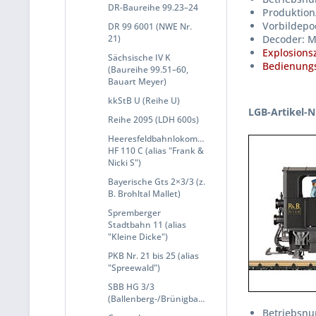
DR-Baureihe 99.23–24
Produktion
Vorbildepoc
DR 99 6001 (NWE Nr.
21)
Decoder: M
Explosions
Sächsische IV K
Bedienungs
(Baureihe 99.51–60,
Bauart Meyer)
kkStB U (Reihe U)
LGB-Artikel-N
Reihe 2095 (LDH 600s)
Heeresfeldbahnlokomotive
HF 110 C (alias "Frank &
Nicki S")
Bayerische Gts 2×3/3 (z.
B. Brohltal Mallet)
Spremberger
Stadtbahn 11 (alias
"Kleine Dicke")
PKB Nr. 21 bis 25 (alias
"Spreewald")
SBB HG 3/3
(Ballenberg-/Brünigbahn)
Betriebsnu