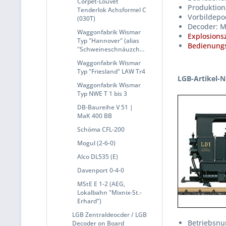
Corpet-Louvet
Produktion
Tenderlok Achsformel C
Vorbildepoc
(030T)
Decoder: M
Waggonfabrik Wismar
Explosions
Typ "Hannover" (alias
Bedienungs
"Schweineschnäuzchen")
Waggonfabrik Wismar
Typ "Friesland" LAW Tr4
LGB-Artikel-N
Waggonfabrik Wismar
Typ NWE T 1 bis 3
DB-Baureihe V 51 |
MaK 400 BB
Schöma CFL-200
Mogul (2-6-0)
Alco DL535 (E)
Davenport 0-4-0
MStE E 1-2 (AEG,
Lokalbahn "Mixnix-St.-
Erhard")
LGB Zentraldeocder / LGB
Betriebsnu
Decoder on Board