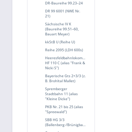
DR-Baureihe 99.23–24
DR 99 6001 (NWE Nr.
21)
Sächsische IV K
(Baureihe 99.51–60,
Bauart Meyer)
kkStB U (Reihe U)
Reihe 2095 (LDH 600s)
Heeresfeldbahnlokomotive
HF 110 C (alias "Frank &
Nicki S")
Bayerische Gts 2×3/3 (z.
B. Brohltal Mallet)
Spremberger
Stadtbahn 11 (alias
"Kleine Dicke")
PKB Nr. 21 bis 25 (alias
"Spreewald")
SBB HG 3/3
(Ballenberg-/Brünigbahn)