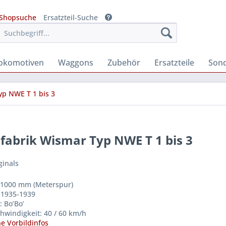
Shopsuche
Ersatzteil-Suche
okomotiven
Waggons
Zubehör
Ersatzteile
Son
p NWE T 1 bis 3
abrik Wismar Typ NWE T 1 bis 3
ginals
 1000 mm (Meterspur)
: 1935-1939
 Bo’Bo’
hwindigkeit: 40 / 60 km/h
e Vorbildinfos