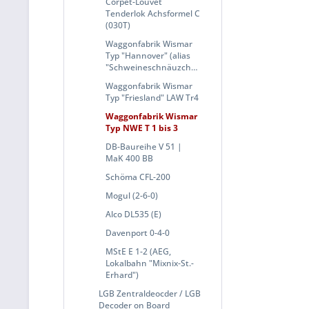
Corpet-Louvet
Tenderlok Achsformel C
(030T)
Waggonfabrik Wismar
Typ "Hannover" (alias
"Schweineschnäuzchen")
Waggonfabrik Wismar
Typ "Friesland" LAW Tr4
Waggonfabrik Wismar
Typ NWE T 1 bis 3
DB-Baureihe V 51 |
MaK 400 BB
Schöma CFL-200
Mogul (2-6-0)
Alco DL535 (E)
Davenport 0-4-0
MStE E 1-2 (AEG,
Lokalbahn "Mixnix-St.-
Erhard")
LGB Zentraldeocder / LGB
Decoder on Board