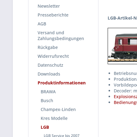
Newsletter
Presseberichte
LGB-Artikel-N
AGB
Versand und
Zahlungsbedingungen
Rückgabe
Widerrufsrecht
Datenschutz
Betriebsnu
Downloads
Produktion
Produktinformationen
Vorbildepo
Decoder: m
BRAWA
Explosions
Busch
Bedienungs
Champex-Linden
Kres Modelle
LGB
LGB Service bis 2007