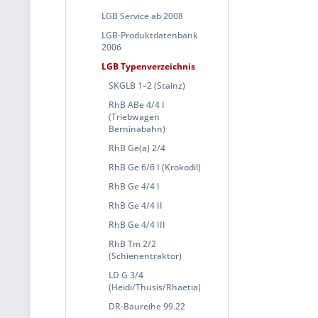
LGB Service ab 2008
LGB-Produktdatenbank
2006
LGB Typenverzeichnis
SKGLB 1–2 (Stainz)
RhB ABe 4/4 I
(Triebwagen
Berninabahn)
RhB Ge(a) 2/4
RhB Ge 6/6 I (Krokodil)
RhB Ge 4/4 I
RhB Ge 4/4 II
RhB Ge 4/4 III
RhB Tm 2/2
(Schienentraktor)
LD G 3/4
(Heidi/Thusis/Rhaetia)
DR-Baureihe 99.22