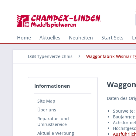
Home
Aktuelles
Neuheiten
Start Sets
L
LGB Typenverzeichnis
Waggonfabrik Wismar Ty
Waggonf
Informationen
Daten des Ori
Site Map
Über uns
Spurweite:
Baujahr(e)
Reparatur- und
Achsformel:
Umrüstservice
Höchstgesc
Aktuelle Werbung
Ausführlich