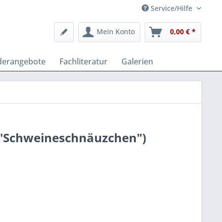
Service/Hilfe
Mein Konto
0,00 € *
derangebote
Fachliteratur
Galerien
 "Schweineschnäuzchen")