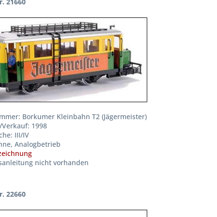
r. 21660
mmer: Borkumer Kleinbahn T2 (Jägermeister)
/Verkauf: 1998
he: III/IV
hne, Analogbetrieb
zeichnung
anleitung nicht vorhanden
r. 22660