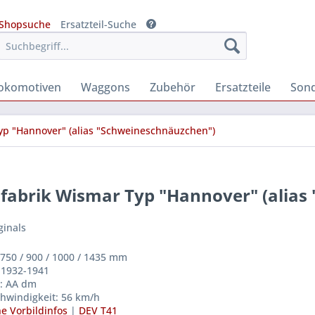
Shopsuche
Ersatzteil-Suche
okomotiven
Waggons
Zubehör
Ersatzteile
Son
p "Hannover" (alias "Schweineschnäuzchen")
abrik Wismar Typ "Hannover" (alias
ginals
 750 / 900 / 1000 / 1435 mm
: 1932-1941
: AA dm
hwindigkeit: 56 km/h
e Vorbildinfos
|
DEV T41