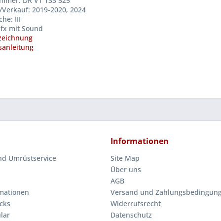
mmer: DR VT 133 525
/Verkauf: 2019-2020, 2024
he: III
fx mit Sound
zeichnung
anleitung
Informationen
nd Umrüstservice
Site Map
Über uns
AGB
mationen
Versand und Zahlungsbedingun
cks
Widerrufsrecht
lar
Datenschutz