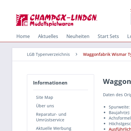
Home
Aktuelles
Neuheiten
Start Sets
L
LGB Typenverzeichnis
Waggonfabrik Wismar Ty
Waggonf
Informationen
Daten des Ori
Site Map
Über uns
Spurweite:
Baujahr(e)
Reparatur- und
Achsformel
Umrüstservice
Höchstgesc
Aktuelle Werbung
Ausführlich