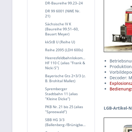
DR-Baureihe 99.23–24
DR 99 6001 (NWE Nr.
21)
Sächsische IV K
(Baureihe 99.51–60,
Bauart Meyer)
kkStB U (Reihe U)
Reihe 2095 (LDH 600s)
Heeresfeldbahnlokomotive
Betriebsnu
HF 110 C (alias "Frank &
Produktion
Nicki S")
Vorbildepoc
Bayerische Gts 2×3/3 (z.
Decoder: 
B. Brohltal Mallet)
Explosions
Bedienungs
Spremberger
Stadtbahn 11 (alias
"Kleine Dicke")
PKB Nr. 21 bis 25 (alias
LGB-Artikel-N
"Spreewald")
SBB HG 3/3
(Ballenberg-/Brünigbahn)