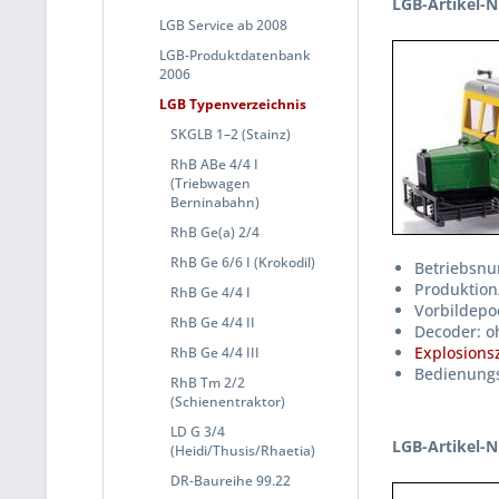
LGB-Artikel-N
LGB Service ab 2008
LGB-Produktdatenbank
2006
LGB Typenverzeichnis
SKGLB 1–2 (Stainz)
RhB ABe 4/4 I
(Triebwagen
Berninabahn)
RhB Ge(a) 2/4
RhB Ge 6/6 I (Krokodil)
Betriebsnu
Produktion
RhB Ge 4/4 I
Vorbildepoc
RhB Ge 4/4 II
Decoder: o
Explosions
RhB Ge 4/4 III
Bedienungs
RhB Tm 2/2
(Schienentraktor)
LD G 3/4
LGB-Artikel-N
(Heidi/Thusis/Rhaetia)
DR-Baureihe 99.22