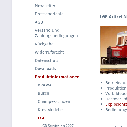
Newsletter
Presseberichte
LGB-Artikel-N
AGB
Versand und
Zahlungsbedingungen
Rückgabe
Widerrufsrecht
Datenschutz
Downloads
Produktinformationen
Betriebsn
BRAWA
Produktion
Busch
Vorbildepoc
Decoder: o
Champex-Linden
Explosions
Kres Modelle
Bedienungs
LGB
LGB Service bis 2007