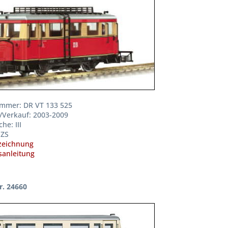
mmer: DR VT 133 525
/Verkauf: 2003-2009
he: III
MZS
zeichnung
anleitung
r. 24660