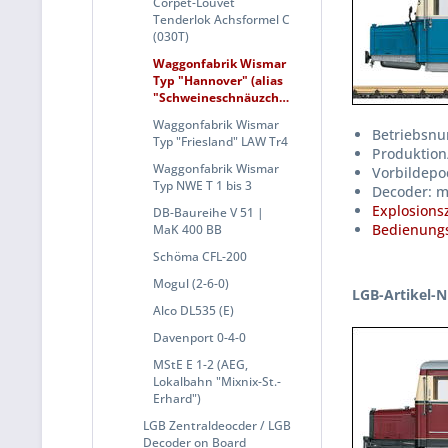
Corpet-Louvet
Tenderlok Achsformel C
(030T)
Waggonfabrik Wismar
Typ "Hannover" (alias
"Schweineschnäuzchen")
Waggonfabrik Wismar
Betriebsnu
Typ "Friesland" LAW Tr4
Produktion
Waggonfabrik Wismar
Vorbildepoc
Typ NWE T 1 bis 3
Decoder: m
Explosions
DB-Baureihe V 51 |
Bedienungs
MaK 400 BB
Schöma CFL-200
Mogul (2-6-0)
LGB-Artikel-N
Alco DL535 (E)
Davenport 0-4-0
MStE E 1-2 (AEG,
Lokalbahn "Mixnix-St.-
Erhard")
LGB Zentraldeocder / LGB
Decoder on Board