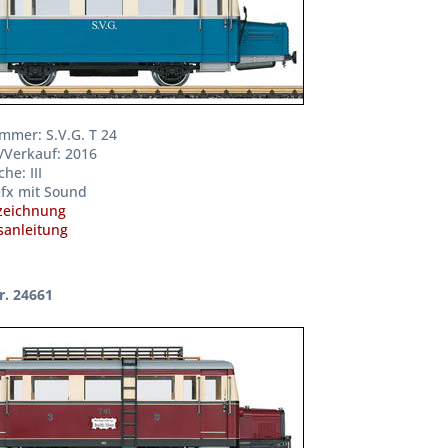
mmer: S.V.G. T 24
/Verkauf: 2016
he: III
fx mit Sound
zeichnung
anleitung
r. 24661