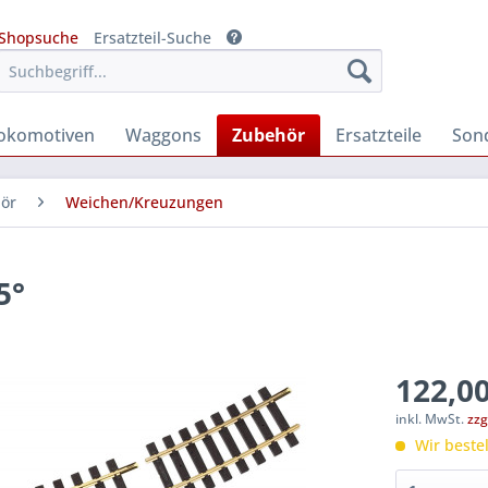
Shopsuche
Ersatzteil-Suche
okomotiven
Waggons
Zubehör
Ersatzteile
Son
hör
Weichen/Kreuzungen
5°
122,00
inkl. MwSt.
zzg
Wir bestel