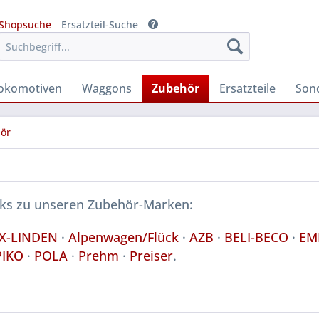
Shopsuche
Ersatzteil-Suche
okomotiven
Waggons
Zubehör
Ersatzteile
Son
hör
nks zu unseren Zubehör-Marken:
X-LINDEN
·
Alpenwagen/Flück
·
AZB
·
BELI-BECO
·
EM
PIKO
·
POLA
·
Prehm
·
Preiser
.