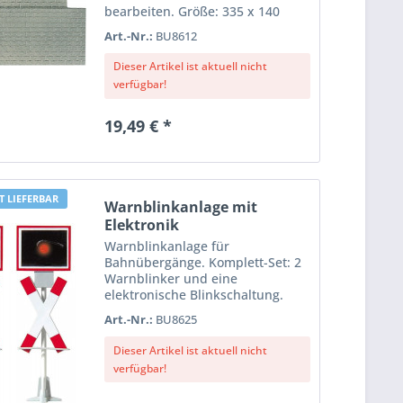
bearbeiten. Größe: 335 x 140
mm. Material: Kunststoff,
Art.-Nr.:
BU8612
koloriert, im Tiefziehverfahren
gefertigt. 2 Stück.
Dieser Artikel ist aktuell nicht
verfügbar!
19,49 € *
T LIEFERBAR
Warnblinkanlage mit
Elektronik
Warnblinkanlage für
Bahnübergänge. Komplett-Set: 2
Warnblinker und eine
elektronische Blinkschaltung.
Einbaufertig und
Art.-Nr.:
BU8625
funktionsgeprüft. Wetterfest.
Dieser Artikel ist aktuell nicht
verfügbar!