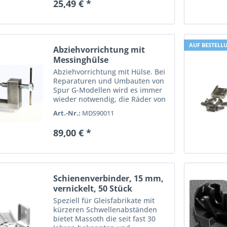
25,49 € *
AUF BESTELL
Abziehvorrichtung mit
Messinghülse
Abziehvorrichtung mit Hülse. Bei
Reparaturen und Umbauten von
Spur G-Modellen wird es immer
wieder notwendig, die Räder von
den Achsen zu entfernen. Als
Art.-Nr.:
MDS90011
praktisches Werkzeug dient
dieser Radabzieher. Das
89,00 € *
Werkzeug ist in einer sehr...
Schienenverbinder, 15 mm,
vernickelt, 50 Stück
Speziell für Gleisfabrikate mit
kürzeren Schwellenabständen
bietet Massoth die seit fast 30