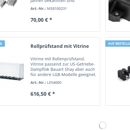
Jahren bekannten und
bewährten Schienenverbinder
Art.-Nr.:
MS8100231
auch mit einer Gesamtlänge von
15 mm an. Wie das 19 mm
70,00 € *
Standardmodell bietet auch
diese...
NG
AUF BESTELL
Rollprüfstand mit Vitrine
Vitrine mit Rollenprüfstand.
Vitrine passend zur US-Getriebe-
Dampflok Bauart Shay aber auch
für andere LGB-Modelle geeignet.
7 Rollböcke individuell
Art.-Nr.:
LE54000
verschiebbar. Vitrineninnenhöhe
24 cm ab Rollbock. Rollprüfstand
616,50 € *
aus schwarz eloxiertem...