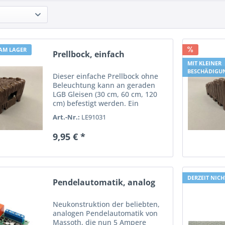
 AM LAGER
Prellbock, einfach
MIT KLEINER
BESCHÄDIGU
Dieser einfache Prellbock ohne
Beleuchtung kann an geraden
LGB Gleisen (30 cm, 60 cm, 120
cm) befestigt werden. Ein
Gleissperrsignal mit Beleuchtung
Art.-Nr.:
LE91031
(LGB 50520) kann nachgerüstet
werden. Der Prellbock ist neu
9,95 € *
und stammt aus unserem...
DERZEIT NICH
Pendelautomatik, analog
Neukonstruktion der beliebten,
analogen Pendelautomatik von
Massoth, die nun 5 Ampere