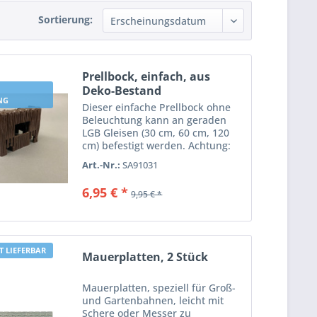
Sortierung:
Prellbock, einfach, aus
Deko-Bestand
NG
Dieser einfache Prellbock ohne
Beleuchtung kann an geraden
LGB Gleisen (30 cm, 60 cm, 120
cm) befestigt werden. Achtung:
Von den vorderen und/oder
Art.-Nr.:
SA91031
hinteren insgesamt 8 Haltenasen
ist eine Nase abgebrochen, siehe
6,95 € *
9,95 € *
Foto. Er stammt aus...
T LIEFERBAR
Mauerplatten, 2 Stück
Mauerplatten, speziell für Groß-
und Gartenbahnen, leicht mit
Schere oder Messer zu