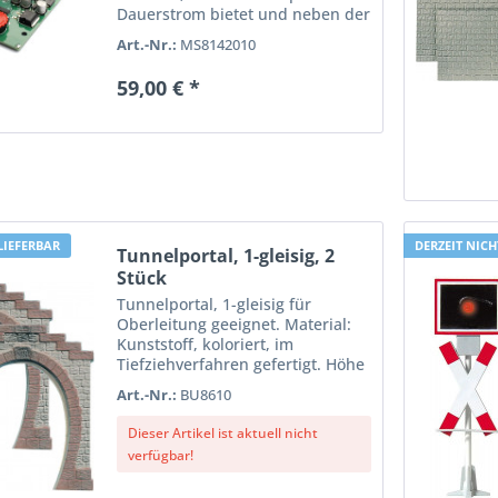
Dauerstrom bietet und neben der
bekannten Pausenzeit auch eine
Art.-Nr.:
MS8142010
einstellbare Beschleunigungs-
und Bremszeit hat (variabler
59,00 € *
Softstart, Softstop). Die...
LIEFERBAR
DERZEIT NICH
Tunnelportal, 1-gleisig, 2
Stück
Tunnelportal, 1-gleisig für
Oberleitung geeignet. Material:
Kunststoff, koloriert, im
Tiefziehverfahren gefertigt. Höhe
ca. 21,5 cm. 2 Stück.
Art.-Nr.:
BU8610
Dieser Artikel ist aktuell nicht
verfügbar!