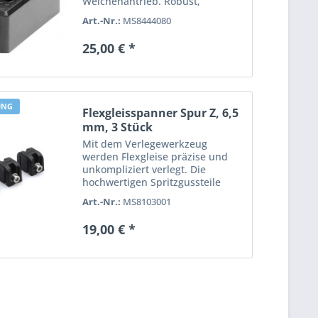
Weichenantrieb. Robust,
wetterfest und einfach zu
Art.-Nr.:
MS8444080
montieren – für realistische
Signalbewegungen auf der
25,00 € *
Gartenbahn. Im Set enthalten: 2...
UNG
Flexgleisspanner Spur Z, 6,5
mm, 3 Stück
Mit dem Verlegewerkzeug
werden Flexgleise präzise und
unkompliziert verlegt. Die
hochwertigen Spritzgussteile
halten die Gleise in der
Art.-Nr.:
MS8103001
gewünschten Form, ermöglichen
ein problemloses Verlegen und
19,00 € *
erleichtern das Ablängen. Im
Lieferumfang...