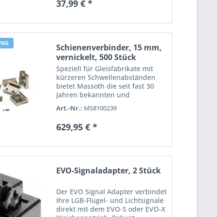
37,99 € *
UNG
Schienenverbinder, 15 mm,
vernickelt, 500 Stück
Speziell für Gleisfabrikate mit
kürzeren Schwellenabständen
bietet Massoth die seit fast 30
Jahren bekannten und
bewährten Schienenverbinder
Art.-Nr.:
MS8100239
auch mit einer Gesamtlänge von
15 mm an. Wie das 19 mm
629,95 € *
Standardmodell bietet auch
diese...
EVO-Signaladapter, 2 Stück
Der EVO Signal Adapter verbindet
Ihre LGB-Flügel- und Lichtsignale
direkt mit dem EVO-S oder EVO-X