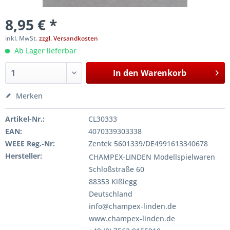
8,95 € *
inkl. MwSt.
zzgl. Versandkosten
Ab Lager lieferbar
In den
Warenkorb
Merken
Artikel-Nr.:
CL30333
EAN:
4070339303338
WEEE Reg.-Nr:
Zentek 5601339/DE4991613340678
Hersteller:
CHAMPEX-LINDEN Modellspielwaren
Schloßstraße 60
88353 Kißlegg
Deutschland
info@champex-linden.de
www.champex-linden.de