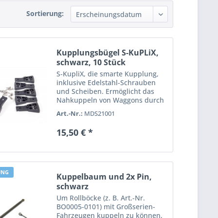
Sortierung:
Kupplungsbügel S-KuPLiX,
schwarz, 10 Stück
S-KupliX, die smarte Kupplung,
inklusive Edelstahl-Schrauben
und Scheiben. Ermöglicht das
Nahkuppeln von Waggons durch
Austausch des werkseitigen
Art.-Nr.:
MDS21001
Kupplungsbügels. Gefertigt aus
glasfaserverstärkten, UV-stabilem
15,50 € *
Kunststoff. Farbe schwarz....
UNG
Kuppelbaum und 2x Pin,
schwarz
Um Rollböcke (z. B. Art.-Nr.
BO0005-0101) mit Großserien-
Fahrzeugen kuppeln zu können,