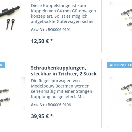
Diese Kuppelstange ist zum
Kuppeln von 64 mm Güterwagen
konzepiert. So ist es möglich,
aufgebockte Güterwagen sicher
zu befördern ohne dass diese
Art.-Nr.:
BO0006-0101
überpuffern. Die Kuppelstange
kann aber auch für die Rollböcke
12,50 € *
von Boerman und die...
NG
AUF BESTELL
Schraubenkupplungen,
steckbar in Trichter, 2 Stück
Die Regelspurwagen von
Modelbouw Boerman werden
serienmäßig mit einer Stangen-
Kupplung ausgeliefert. Mit
diesem Ergänzungssatz kann
Art.-Nr.:
BO0006-0106
man die Regelspur-Wagen von
Modelbouw Boerman mit
39,95 € *
vorbildgerechten
Schraubenkupplungen
ausstatten....