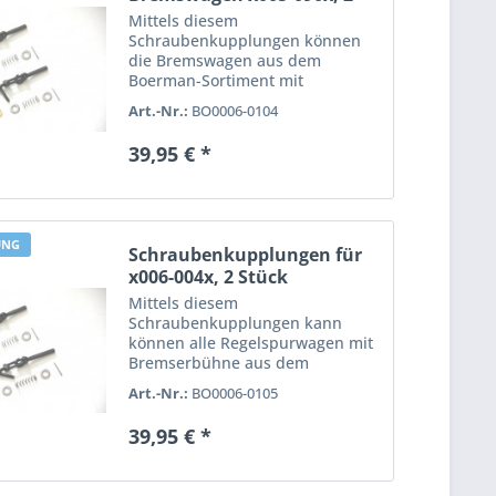
Stück
Mittels diesem
Schraubenkupplungen können
die Bremswagen aus dem
Boerman-Sortiment mit
vorbildgerechten
Art.-Nr.:
BO0006-0104
Schraubenkupplungen
ausgestattet werden. 2 Stück.
39,95 € *
UNG
Schraubenkupplungen für
x006-004x, 2 Stück
Mittels diesem
Schraubenkupplungen kann
können alle Regelspurwagen mit
Bremserbühne aus dem
Boerman-Sortiment mit
Art.-Nr.:
BO0006-0105
vorbildgerechten
Schraubenkupplungen
39,95 € *
ausgestattet werden. 2 Stück.