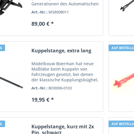
Generationen des Automatischen
Entkupplers (8414002) und der
Art.-Nr.:
MS8008011
Rangierkupplung (8442000)
können heute nicht mehr
89,00 € *
repariert werden. Daher bietet
Massoth seit...
NG
AUF BESTELL
Kuppelstange, extra lang
Modelbouw Boerman hat neue
Maßtäbe beim Kuppeln von
Fahrzeugen gesetzt, bei denen
der klassische Kupplungsbüghel,
auch Flaschenöffner gennant,
Art.-Nr.:
BO0006-0103
keine Verwendung finden kann.
Mittlerweile haben Firmen wie
19,95 € *
Märklin/LGB® und Train Line 45
und...
NG
AUF BESTELL
Kuppelstange, kurz mit 2x
Pin, schwarz