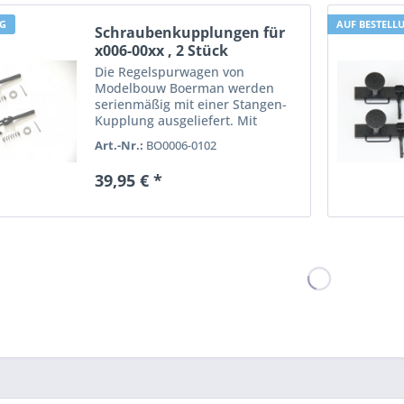
NG
AUF BESTELL
Schraubenkupplungen für
x006-00xx , 2 Stück
Die Regelspurwagen von
Modelbouw Boerman werden
serienmäßig mit einer Stangen-
Kupplung ausgeliefert. Mit
diesem Ergänzungssatz kann
Art.-Nr.:
BO0006-0102
man die Regelspur-Wagen von
Modelbouw Boerman mit
39,95 € *
vorbildgerechten
Schraubenkupplungen
ausstatten. Dieses...