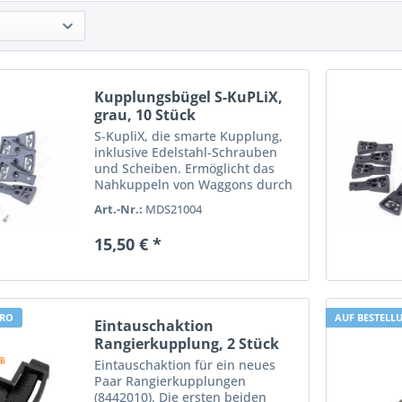
Kupplungsbügel S-KuPLiX,
grau, 10 Stück
S-KupliX, die smarte Kupplung,
inklusive Edelstahl-Schrauben
und Scheiben. Ermöglicht das
Nahkuppeln von Waggons durch
Austausch des werkseitigen
Art.-Nr.:
MDS21004
Kupplungsbügels. Gefertigt aus
glasfaserverstärkten, UV-stabilem
15,50 € *
Kunststoff. Farbe grau. 10...
URO
AUF BESTELL
Eintauschaktion
Rangierkupplung, 2 Stück
(8442010)
Eintauschaktion für ein neues
Paar Rangierkupplungen
(8442010). Die ersten beiden