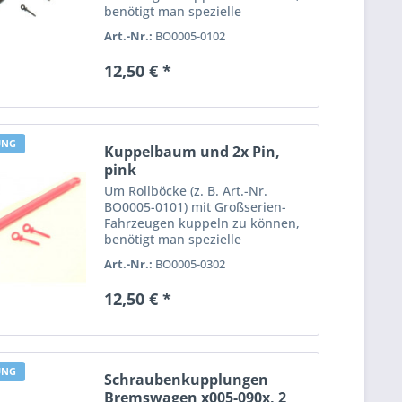
benötigt man spezielle
Kuppelstangen. Lieferumfang: 1x
Art.-Nr.:
BO0005-0102
Kuppelstange, 2x Pin. Farbe
schwarz.
12,50 € *
UNG
Kuppelbaum und 2x Pin,
pink
Um Rollböcke (z. B. Art.-Nr.
BO0005-0101) mit Großserien-
Fahrzeugen kuppeln zu können,
benötigt man spezielle
Kuppelstangen. Lieferumfang: 1x
Art.-Nr.:
BO0005-0302
Kuppelstange, 2x Pin. Farbe pink.
12,50 € *
UNG
Schraubenkupplungen
Bremswagen x005-090x, 2