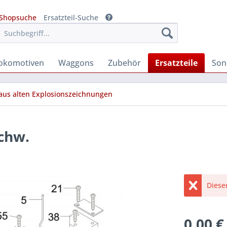
Shopsuche
Ersatzteil-Suche
okomotiven
Waggons
Zubehör
Ersatzteile
Son
 aus alten Explosionszeichnungen
schw.
Diese
0,00 €