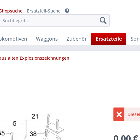
Shopsuche
Ersatzteil-Suche
okomotiven
Waggons
Zubehör
Ersatzteile
Son
 aus alten Explosionszeichnungen
Diese
0,00 €