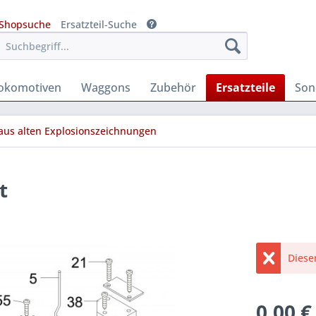
Shopsuche
Ersatzteil-Suche
okomotiven
Waggons
Zubehör
Ersatzteile
Son
 aus alten Explosionszeichnungen
t
Diese
0,00 €