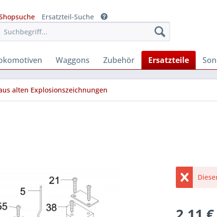
Shopsuche
Ersatzteil-Suche
okomotiven
Waggons
Zubehör
Ersatzteile
Son
 aus alten Explosionszeichnungen
Diese
2,11 €