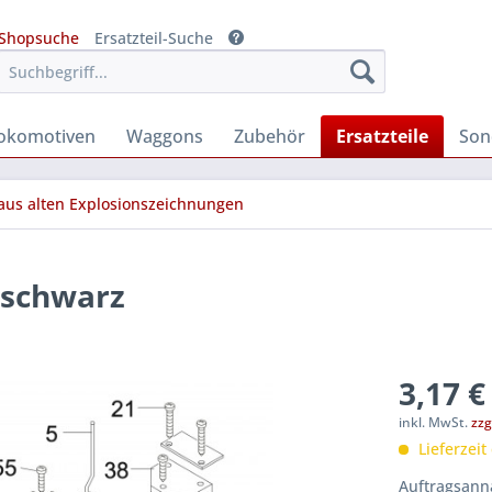
Shopsuche
Ersatzteil-Suche
okomotiven
Waggons
Zubehör
Ersatzteile
Son
 aus alten Explosionszeichnungen
 schwarz
3,17 €
inkl. MwSt.
zzg
Lieferzeit
Auftragsanna