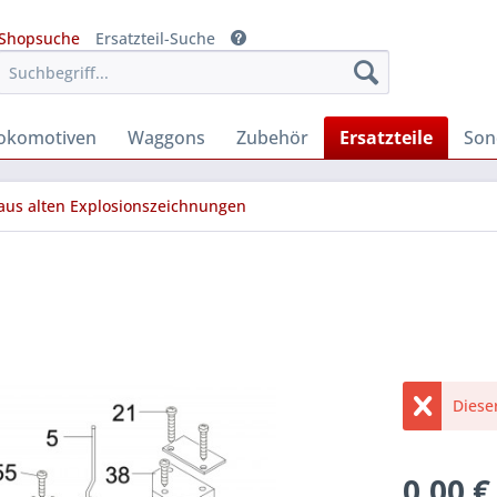
Shopsuche
Ersatzteil-Suche
okomotiven
Waggons
Zubehör
Ersatzteile
Son
 aus alten Explosionszeichnungen
Diese
0,00 €