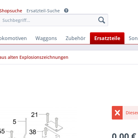
Shopsuche
Ersatzteil-Suche
okomotiven
Waggons
Zubehör
Ersatzteile
Son
 aus alten Explosionszeichnungen
Diese
0,00 €