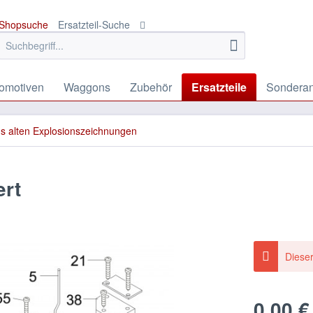
Shopsuche
Ersatzteil-Suche
omotiven
Waggons
Zubehör
Ersatzteile
Sondera
us alten Explosionszeichnungen
ert
Dieser
0,00 €