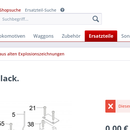
Shopsuche
Ersatzteil-Suche
okomotiven
Waggons
Zubehör
Ersatzteile
Son
 aus alten Explosionszeichnungen
lack.
Diese
0,00 €