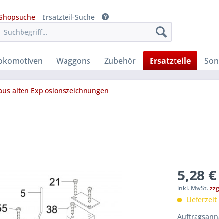
Shopsuche
Ersatzteil-Suche
okomotiven
Waggons
Zubehör
Ersatzteile
Son
 aus alten Explosionszeichnungen
5,28 €
inkl. MwSt.
zzg
Lieferzeit
Auftragsanna