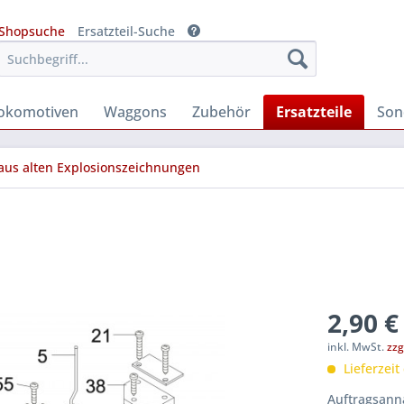
Shopsuche
Ersatzteil-Suche
okomotiven
Waggons
Zubehör
Ersatzteile
Son
 aus alten Explosionszeichnungen
2,90 €
inkl. MwSt.
zzg
Lieferzeit
Auftragsanna