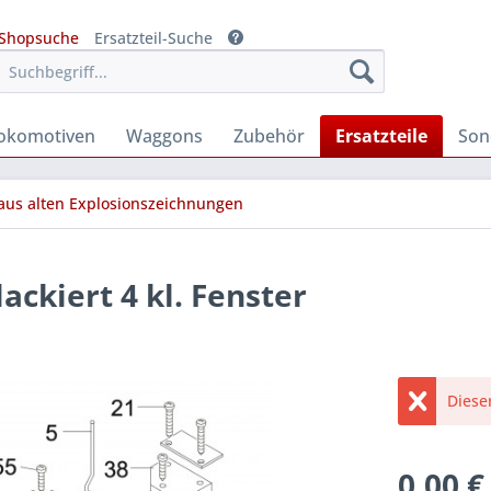
Shopsuche
Ersatzteil-Suche
okomotiven
Waggons
Zubehör
Ersatzteile
Son
 aus alten Explosionszeichnungen
lackiert 4 kl. Fenster
Diese
0,00 €