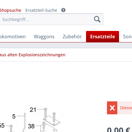
Shopsuche
Ersatzteil-Suche
okomotiven
Waggons
Zubehör
Ersatzteile
Son
 aus alten Explosionszeichnungen
Diese
0,00 €