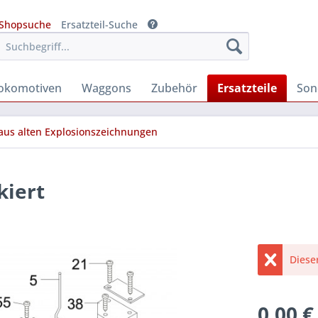
Shopsuche
Ersatzteil-Suche
okomotiven
Waggons
Zubehör
Ersatzteile
Son
 aus alten Explosionszeichnungen
kiert
Diese
0,00 €