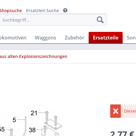
Shopsuche
Ersatzteil-Suche
okomotiven
Waggons
Zubehör
Ersatzteile
Son
 aus alten Explosionszeichnungen
Diese
2,77 €