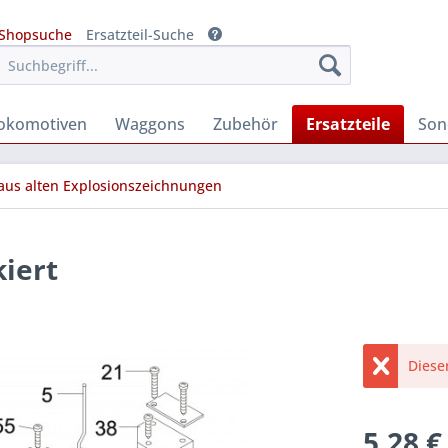
Shopsuche
Ersatzteil-Suche
okomotiven
Waggons
Zubehör
Ersatzteile
Son
 aus alten Explosionszeichnungen
kiert
Diese
5,28 €