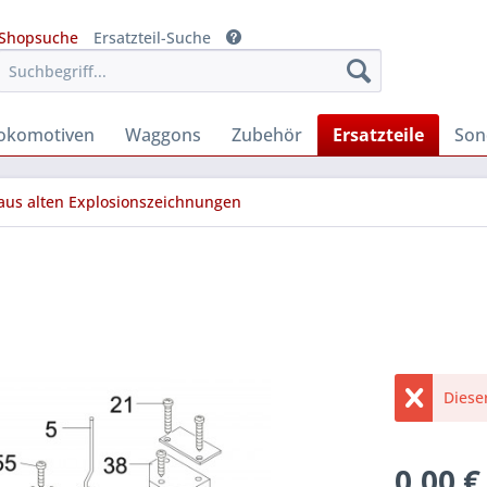
Shopsuche
Ersatzteil-Suche
okomotiven
Waggons
Zubehör
Ersatzteile
Son
 aus alten Explosionszeichnungen
Diese
0,00 €