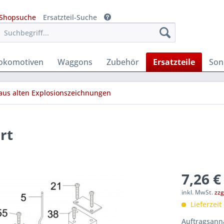
Shopsuche
Ersatzteil-Suche
okomotiven
Waggons
Zubehör
Ersatzteile
Son
 aus alten Explosionszeichnungen
rt
7,26 €
inkl. MwSt.
zzg
Lieferzeit
Auftragsanna