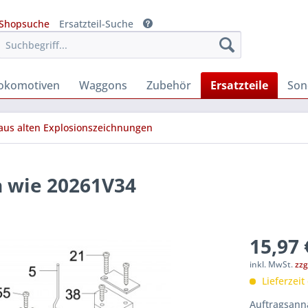
Shopsuche
Ersatzteil-Suche
okomotiven
Waggons
Zubehör
Ersatzteile
Son
 aus alten Explosionszeichnungen
n wie 20261V34
15,97 
inkl. MwSt.
zzg
Lieferzeit
Auftragsanna