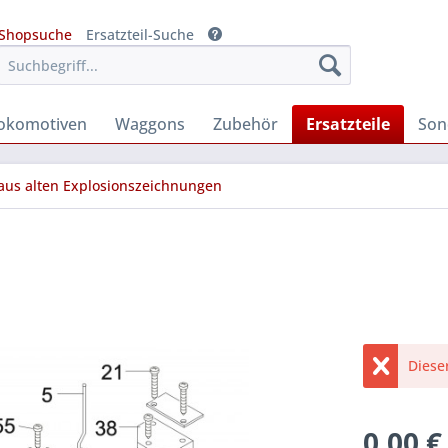
Shopsuche
Ersatzteil-Suche
okomotiven
Waggons
Zubehör
Ersatzteile
Son
 aus alten Explosionszeichnungen
Diese
0,00 €