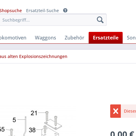
Shopsuche
Ersatzteil-Suche
okomotiven
Waggons
Zubehör
Ersatzteile
Son
 aus alten Explosionszeichnungen
Diese
0,00 €