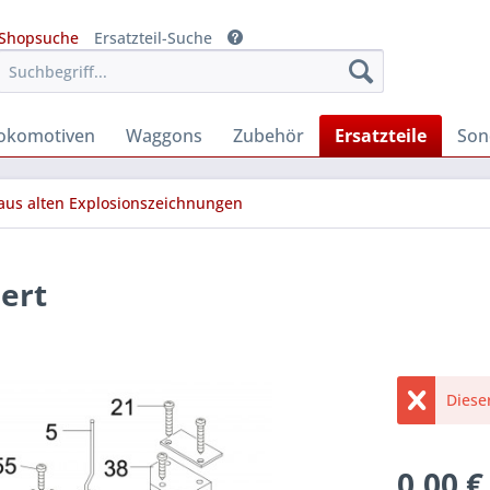
Shopsuche
Ersatzteil-Suche
okomotiven
Waggons
Zubehör
Ersatzteile
Son
 aus alten Explosionszeichnungen
ert
Diese
0,00 €