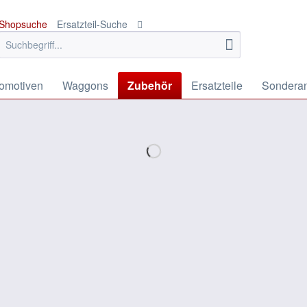
Shopsuche
Ersatzteil-Suche
omotiven
Waggons
Zubehör
Ersatzteile
Sondera