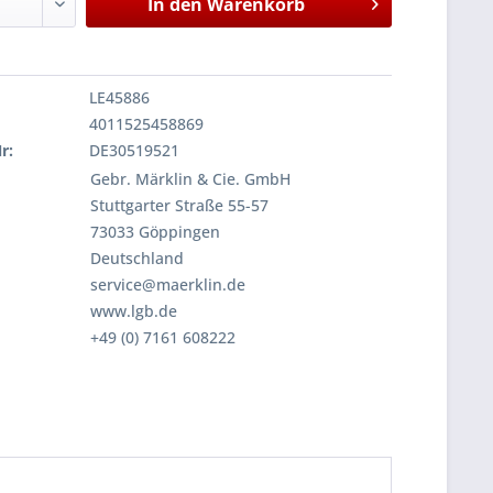
In den
Warenkorb
LE45886
4011525458869
r:
DE30519521
Gebr. Märklin & Cie. GmbH
Stuttgarter Straße 55-57
73033 Göppingen
Deutschland
service@maerklin.de
www.lgb.de
+49 (0) 7161 608222