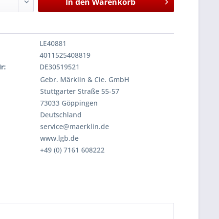
In den
Warenkorb
LE40881
4011525408819
r:
DE30519521
Gebr. Märklin & Cie. GmbH
Stuttgarter Straße 55-57
73033 Göppingen
Deutschland
service@maerklin.de
www.lgb.de
+49 (0) 7161 608222