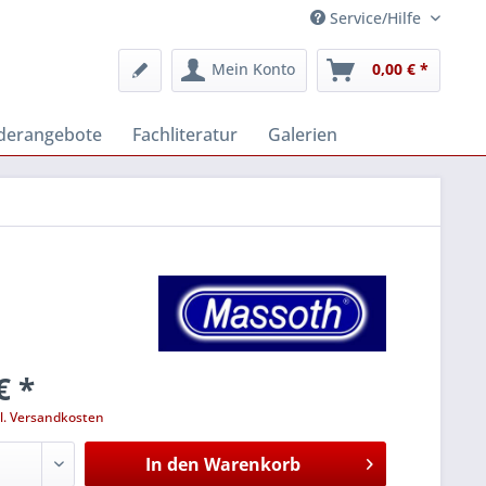
Service/Hilfe
Mein Konto
0,00 € *
derangebote
Fachliteratur
Galerien
€ *
l. Versandkosten
In den
Warenkorb