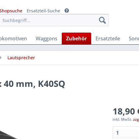
Shopsuche
Ersatzteil-Suche
okomotiven
Waggons
Zubehör
Ersatzteile
Son
Lautsprecher
 x 40 mm, K40SQ
18,90 
inkl. MwSt.
zzg