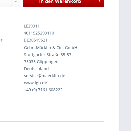
In den
Warenkorb
LE29911
4011525299110
r:
DE30519521
Gebr. Märklin & Cie. GmbH
Stuttgarter Straße 55-57
73033 Göppingen
Deutschland
service@maerklin.de
www.lgb.de
+49 (0) 7161 608222